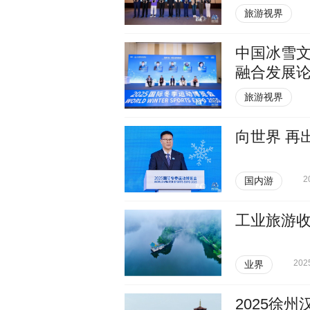
旅游视界
中国冰雪
融合发展
旅游视界
向世界 再
2
国内游
工业旅游收
202
业界
2025徐