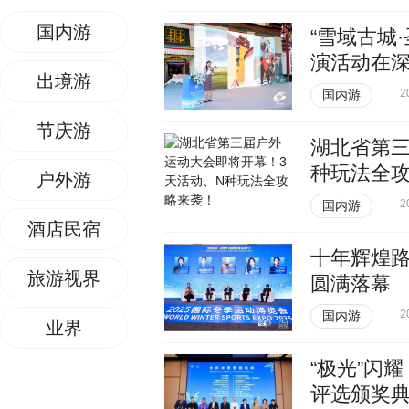
国内游
“雪域古城
演活动在
出境游
2
国内游
节庆游
湖北省第三
种玩法全
户外游
2
国内游
酒店民宿
十年辉煌路
旅游视界
圆满落幕
2
国内游
业界
“极光”闪耀
评选颁奖