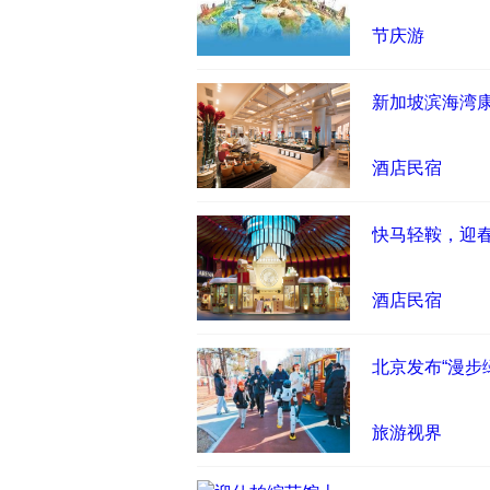
新加坡滨
酒店民宿
快马轻鞍，
舞的欢聚
酒店民宿
北京发布“
休闲绿道
旅游视界
迎仕柏综艺
假期