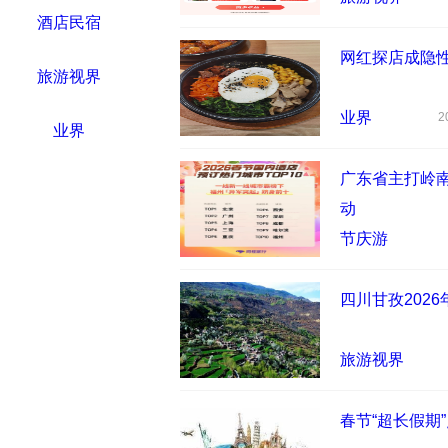
旅游视界
202
业界
业界
广东省主打
年”系列文
2
节庆游
四川甘孜2
旅游视界
春节“超长
2
节庆游