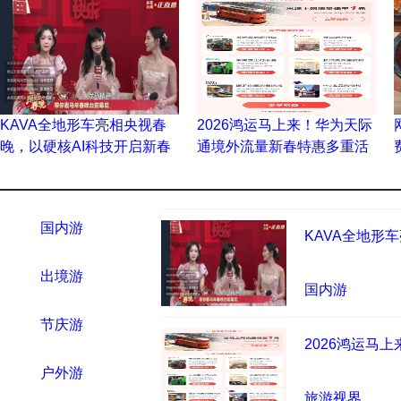
KAVA全地形车亮相央视春
2026鸿运马上来！华为天际
晚，以硬核AI科技开启新春
通境外流量新春特惠多重活
新纪元
动上线
国内游
KAVA全
春新纪元
出境游
2
国内游
节庆游
2026鸿
重活动上
户外游
旅游视界
酒店民宿
网红探店