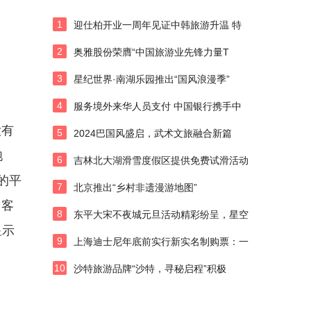
1
迎仕柏开业一周年见证中韩旅游升温 特
2
奥雅股份荣膺“中国旅游业先锋力量T
3
星纪世界·南湖乐园推出“国风浪漫季”
4
服务境外来华人员支付 中国银行携手中
没有
5
2024巴国风盛启，武术文旅融合新篇
饱
6
吉林北大湖滑雪度假区提供免费试滑活动
的平
7
北京推出“乡村非遗漫游地图”
售客
8
东平大宋不夜城元旦活动精彩纷呈，星空
显示
9
上海迪士尼年底前实行新实名制购票：一
10
沙特旅游品牌“沙特，寻秘启程”积极