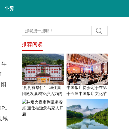
业界
推荐阅读
 年
有
、阳
“县县有华住”：华住集
中国饭店协会定于在第
团激发县域经济活力的
十五届中国饭店文化节
品
期间
P。
县域