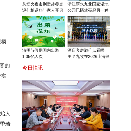
从烟火夜市到童趣餐桌
浙江丽水九龙国家湿地
迎仕柏邀您与家人开启
公园已悄然亮起另一种
一
浪漫
规模
清明节假期国内出游
酒店客房溢价点看哪
1.35亿人次
里？九牧在2026上海酒
店
客的
今日快讯
业实
创始人
，季琦