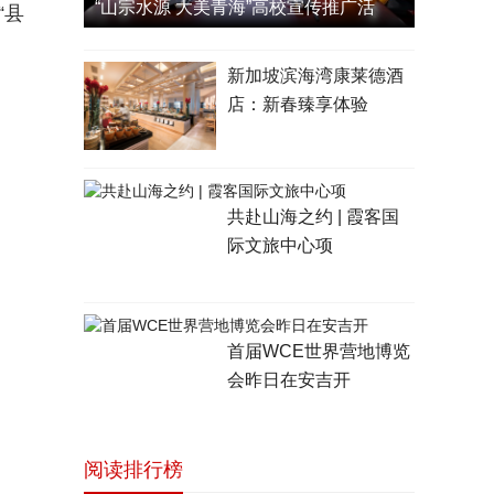
“山宗水源 大美青海”高校宣传推广活
“县
新加坡滨海湾康莱德酒
店：新春臻享体验
共赴山海之约 | 霞客国
际文旅中心项
首届WCE世界营地博览
会昨日在安吉开
阅读排行榜