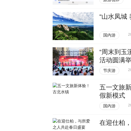
“山水凤城
2
国内游
“周末到玉
活动圆满
2
节庆游
五一文旅新
假新模式
2
国内游
在迎仕柏