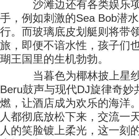
沙滩边还有各类娱乐项
手，例如刺激的Sea Bob
行。而玻璃底皮划艇则将带
旅，即便不谙水性，孩子们
瑚王国里的生机勃勃。
当暮色为椰林披上星纱，
Beru鼓声与现代DJ旋律奇
燃，让酒店成为欢乐的海洋
人都彻底放松下来，交流一
人的笑脸镀上柔光，这一刻