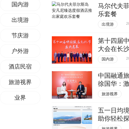
国内游
马尔代夫
乐套餐
出境游
2
出境游
节庆游
第十四届
大会在长
户外游
2
国内游
酒店民宿
中国融通
旅游视界
徐国华：
旅游视界
业界
五一日均境
助你轻松
旅游视界