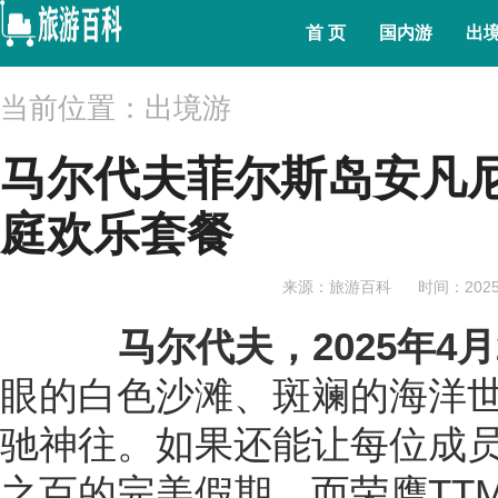
首 页
国内游
出
当前位置：出境游
马尔代夫菲尔斯岛安凡
庭欢乐套餐
来源：旅游百科
时间：2025-
马尔代夫，2025年4月
眼的白色沙滩、斑斓的海洋
驰神往。如果还能让每位成
之百的完美假期。而荣膺TTM 