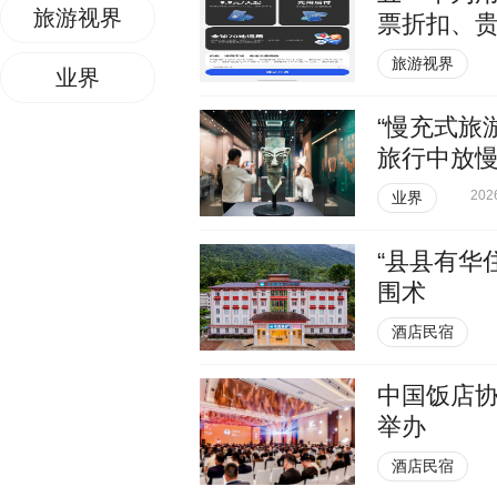
旅游视界
票折扣、
旅游视界
业界
“慢充式旅
旅行中放
202
业界
“县县有华
围术
酒店民宿
中国饭店
举办
酒店民宿