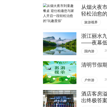
从烟火夜市
轻松治愈的
旅游视界
浙江丽水
——夜幕
2
国内游
清明节假期
2
户外游
酒店客房溢
出终极答