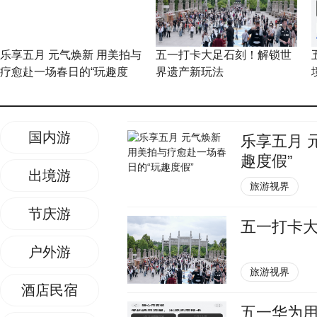
乐享五月 元气焕新 用美拍与
五一打卡大足石刻！解锁世
疗愈赴一场春日的“玩趣度
界遗产新玩法
假”
国内游
乐享五月 
趣度假”
出境游
旅游视界
节庆游
五一打卡
户外游
旅游视界
酒店民宿
五一华为用