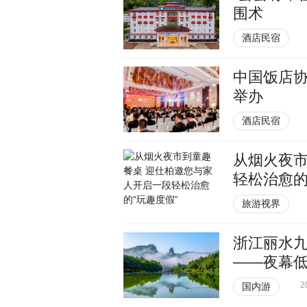
围术
酒店民宿
中国饭店
举办
酒店民宿
从烟火夜市
轻松治愈的
旅游视界
浙江丽水
——夜幕
2
国内游