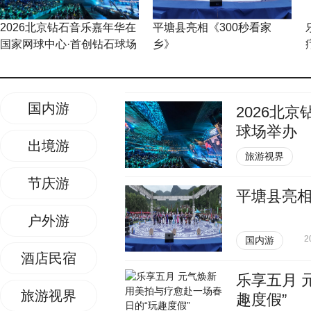
2026北京钻石音乐嘉年华在
平塘县亮相《300秒看家
国家网球中心·首创钻石球场
乡》
举办
国内游
2026北
球场举办
出境游
旅游视界
节庆游
平塘县亮相
户外游
2
国内游
酒店民宿
乐享五月 
旅游视界
趣度假”